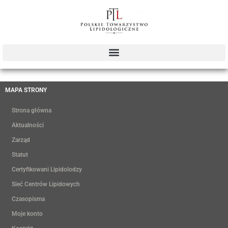
MAPA STRONY
Strona główna
Aktualności
Zarząd
Statut
Certyfikowani Lipidolodzy
Sieć Centrów Lipidowych
Czasopisma
Moje konto