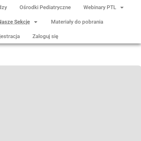
dzy
Ośrodki Pediatryczne
Webinary PTL
Nasze Sekcje
Materiały do pobrania
jestracja
Zaloguj się