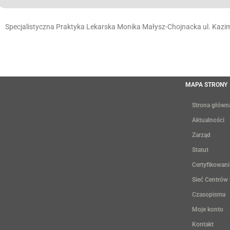
Specjalistyczna Praktyka Lekarska Monika Małysz-Chojnacka ul. Kaz
MAPA STRONY
Strona główn
Aktualności
Zarząd
Statut
Certyfikowani
Sieć Centrów
Czasopisma
Moje konto
Kontakt