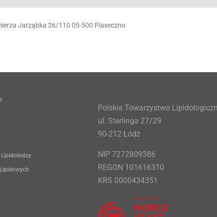
imierza Jarząbka 26/110 05-500 Piaseczno
a
Polskie Towarzystwo Lipidologicz
ul. Sterlinga 27/29
90-212 Łódź
NIP 7272809386
 Lipidolodzy
REGON 101616310
 Lipidowych
KRS 0000434351