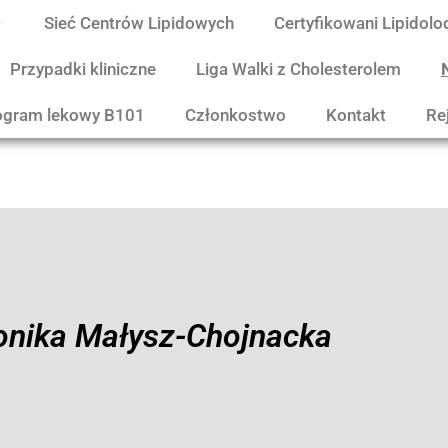
Sieć Centrów Lipidowych
Certyfikowani Lipidolo
Przypadki kliniczne
Liga Walki z Cholesterolem
ogram lekowy B101
Członkostwo
Kontakt
Re
onika Małysz-Chojnacka