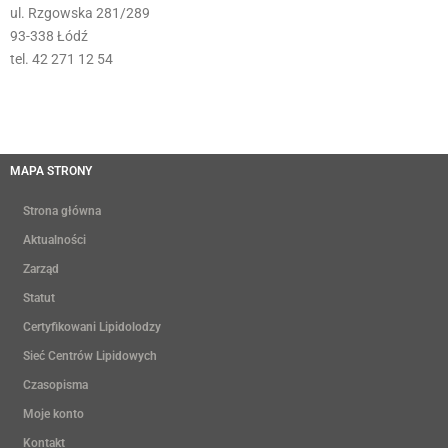
ul. Rzgowska 281/289
93-338 Łódź
tel. 42 271 12 54
MAPA STRONY
Strona główna
Aktualności
Zarząd
Statut
Certyfikowani Lipidolodzy
Sieć Centrów Lipidowych
Czasopisma
Moje konto
Kontakt