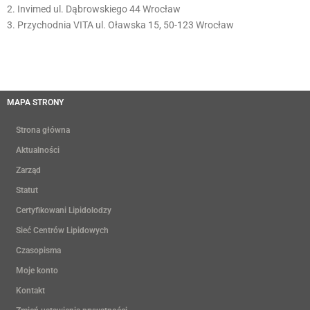
2. Invimed ul. Dąbrowskiego 44 Wrocław
3. Przychodnia VITA ul. Oławska 15, 50-123 Wrocław
MAPA STRONY
Strona główna
Aktualności
Zarząd
Statut
Certyfikowani Lipidolodzy
Sieć Centrów Lipidowych
Czasopisma
Moje konto
Kontakt