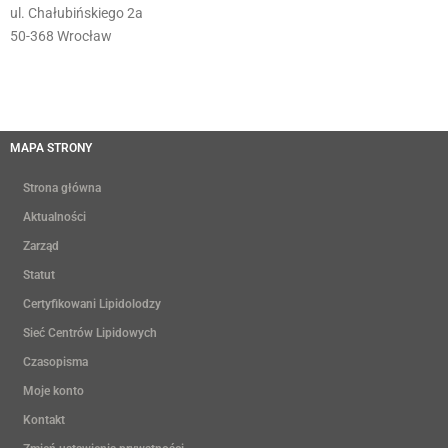
ul. Chałubińskiego 2a
50-368 Wrocław
MAPA STRONY
Strona główna
Aktualności
Zarząd
Statut
Certyfikowani Lipidolodzy
Sieć Centrów Lipidowych
Czasopisma
Moje konto
Kontakt