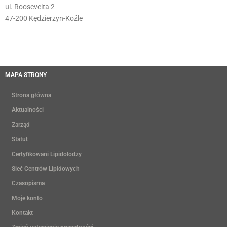
ul. Roosevelta 2
47-200 Kędzierzyn-Koźle
MAPA STRONY
Strona główna
Aktualności
Zarząd
Statut
Certyfikowani Lipidolodzy
Sieć Centrów Lipidowych
Czasopisma
Moje konto
Kontakt