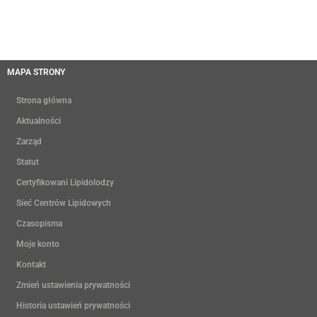
MAPA STRONY
Strona główna
Aktualności
Zarząd
Statut
Certyfikowani Lipidolodzy
Sieć Centrów Lipidowych
Czasopisma
Moje konto
Kontakt
Zmień ustawienia prywatności
Historia ustawień prywatności