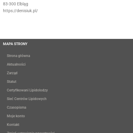
83-300 Elbląg
https://denisiuk.pl/
MAPA STRONY
Strona główna
Aktualności
Zarząd
Statut
Certyfikowani Lipidolodzy
Sieć Centrów Lipidowych
Czasopisma
Moje konto
Kontakt