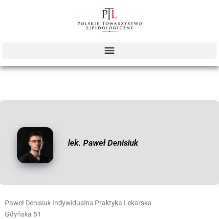
lek. Paweł Denisiuk
Paweł Denisiuk Indywidualna Praktyka Lekarska
Gdyńska 51