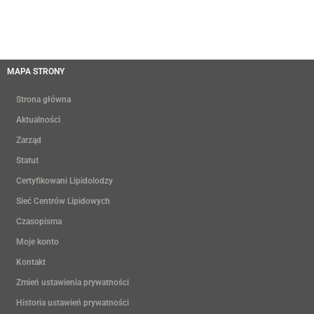
MAPA STRONY
Strona główna
Aktualności
Zarząd
Statut
Certyfikowani Lipidolodzy
Sieć Centrów Lipidowych
Czasopisma
Moje konto
Kontakt
Zmień ustawienia prywatności
Historia ustawień prywatności