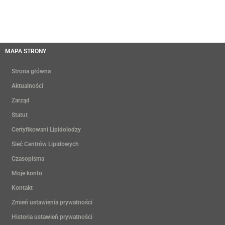
MAPA STRONY
Strona główna
Aktualności
Zarząd
Statut
Certyfikowani Lipidolodzy
Sieć Centrów Lipidowych
Czasopisma
Moje konto
Kontakt
Zmień ustawienia prywatności
Historia ustawień prywatności