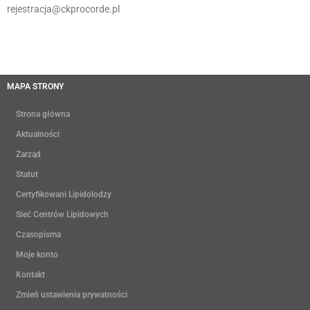
rejestracja@ckprocorde.pl
MAPA STRONY
Strona główna
Aktualności
Zarząd
Statut
Certyfikowani Lipidolodzy
Sieć Centrów Lipidowych
Czasopisma
Moje konto
Kontakt
Zmień ustawienia prywatności