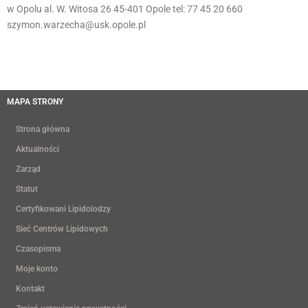
w Opolu al. W. Witosa 26 45-401 Opole tel: 77 45 20 660
szymon.warzecha@usk.opole.pl
MAPA STRONY
Strona główna
Aktualności
Zarząd
Statut
Certyfikowani Lipidolodzy
Sieć Centrów Lipidowych
Czasopisma
Moje konto
Kontakt