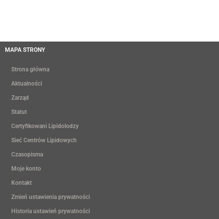
MAPA STRONY
Strona główna
Aktualności
Zarząd
Statut
Certyfikowani Lipidolodzy
Sieć Centrów Lipidowych
Czasopisma
Moje konto
Kontakt
Zmień ustawienia prywatności
Historia ustawień prywatności