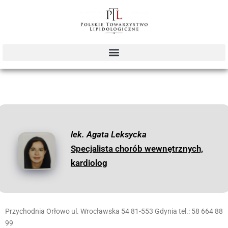
lek. Agata Leksycka
Specjalista chorób wewnętrznych,
kardiolog
Przychodnia Orłowo ul. Wrocławska 54 81-553 Gdynia tel.: 58 664 88
99