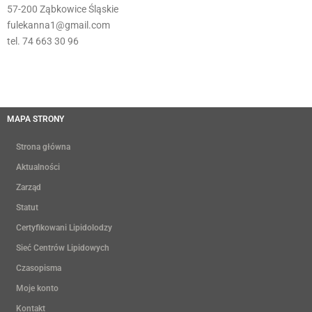
57-200 Ząbkowice Śląskie
fulekanna1@gmail.com
tel. 74 663 30 96
MAPA STRONY
Strona główna
Aktualności
Zarząd
Statut
Certyfikowani Lipidolodzy
Sieć Centrów Lipidowych
Czasopisma
Moje konto
Kontakt