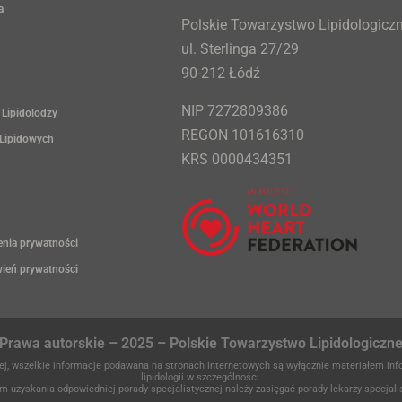
a
Polskie Towarzystwo Lipidologicz
ul. Sterlinga 27/29
90-212 Łódź
NIP 7272809386
 Lipidolodzy
REGON 101616310
 Lipidowych
KRS 0000434351
enia prywatności
wień prywatności
Prawa autorskie – 2025 – Polskie Towarzystwo Lipidologiczn
tnej, wszelkie informacje podawana na stronach internetowych są wyłącznie materiałem i
lipidologii w szczególności.
m uzyskania odpowiedniej porady specjalistycznej należy zasięgać porady lekarzy specjali