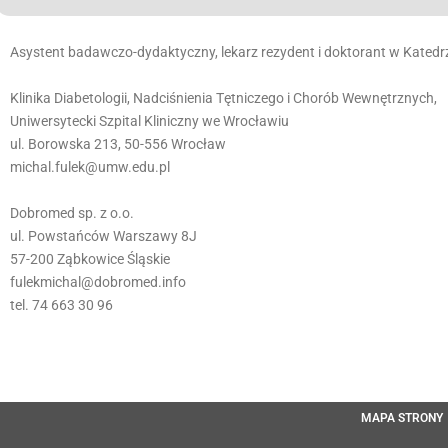
Asystent badawczo-dydaktyczny, lekarz rezydent i doktorant w Katedrz
Klinika Diabetologii, Nadciśnienia Tętniczego i Chorób Wewnętrznych,
Uniwersytecki Szpital Kliniczny we Wrocławiu
ul. Borowska 213, 50-556 Wrocław
michal.fulek@umw.edu.pl
Dobromed sp. z o.o.
ul. Powstańców Warszawy 8J
57-200 Ząbkowice Śląskie
fulekmichal@dobromed.info
tel. 74 663 30 96
MAPA STRONY