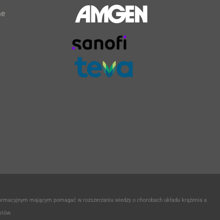
ne
e
nformacyjnym mającym pomagać w rozszerzaniu wiedzy o chorobach układu krążenia a
stów.