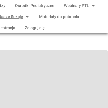
dzy
Ośrodki Pediatryczne
Webinary PTL
Nasze Sekcje
Materiały do pobrania
jestracja
Zaloguj się