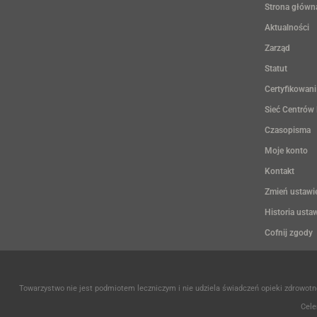
Strona główn
Aktualności
Zarząd
Statut
Certyfikowani
Sieć Centrów
Czasopisma
Moje konto
Kontakt
Zmień ustawi
Historia usta
Cofnij zgody
Towarzystwo nie jest podmiotem leczniczym i nie udziela świadczeń opieki zdrowo
Cele