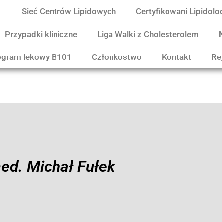
Sieć Centrów Lipidowych
Certyfikowani Lipidolo
Przypadki kliniczne
Liga Walki z Cholesterolem
ogram lekowy B101
Członkostwo
Kontakt
Re
med. Michał Fułek