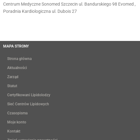
Centrum Medyczne Sonomed Szczecin ul. Bandurskiego 98 Evomed ,
Poradnia Kardiologiczna ul. Dubois 27
MAPA STRONY
Strona główna
Aktualności
Zarząd
Statut
Certyfikowani Lipidolodzy
Sieć Centrów Lipidowych
Czasopisma
Moje konto
Kontakt