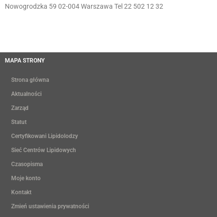
Nowogrodzka 59 02-004 Warszawa Tel 22 502 12 32
MAPA STRONY
Strona główna
Aktualności
Zarząd
Statut
Certyfikowani Lipidolodzy
Sieć Centrów Lipidowych
Czasopisma
Moje konto
Kontakt
Zmień ustawienia prywatności