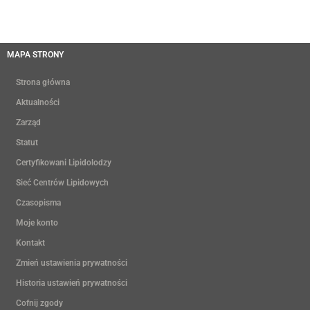
MAPA STRONY
Strona główna
Aktualności
Zarząd
Statut
Certyfikowani Lipidolodzy
Sieć Centrów Lipidowych
Czasopisma
Moje konto
Kontakt
Zmień ustawienia prywatności
Historia ustawień prywatności
Cofnij zgody