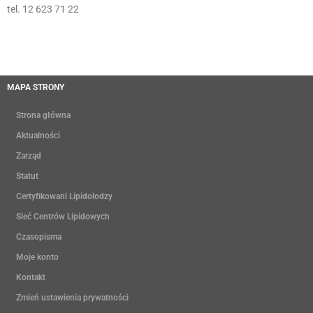
tel. 12 623 71 22
MAPA STRONY
Strona główna
Aktualności
Zarząd
Statut
Certyfikowani Lipidolodzy
Sieć Centrów Lipidowych
Czasopisma
Moje konto
Kontakt
Zmień ustawienia prywatności