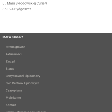
ul. Marii Skłodowskiej Curie 9
85-094 Bydgoszcz
MAPA STRONY
Strona główna
Aktualności
Zarząd
Statut
Certyfikowani Lipidolodzy
Sieć Centrów Lipidowych
Czasopisma
Moje konto
Kontakt