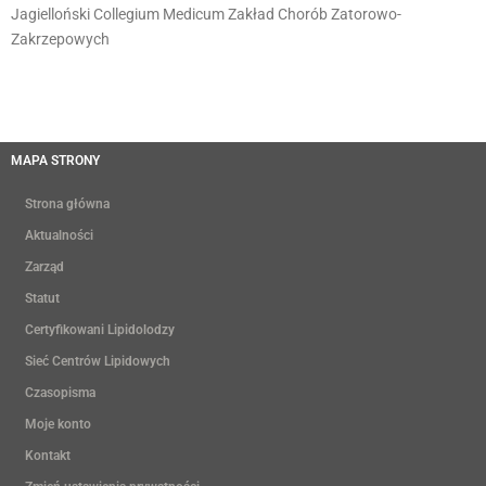
Jagielloński Collegium Medicum Zakład Chorób Zatorowo-
Zakrzepowych
MAPA STRONY
Strona główna
Aktualności
Zarząd
Statut
Certyfikowani Lipidolodzy
Sieć Centrów Lipidowych
Czasopisma
Moje konto
Kontakt