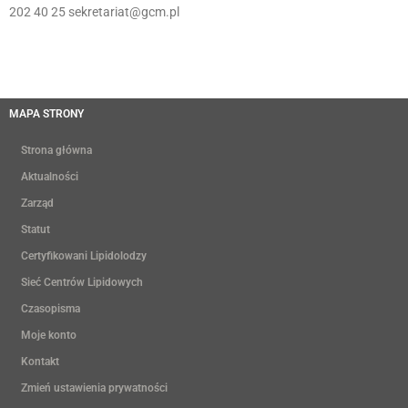
202 40 25 sekretariat@gcm.pl
MAPA STRONY
Strona główna
Aktualności
Zarząd
Statut
Certyfikowani Lipidolodzy
Sieć Centrów Lipidowych
Czasopisma
Moje konto
Kontakt
Zmień ustawienia prywatności