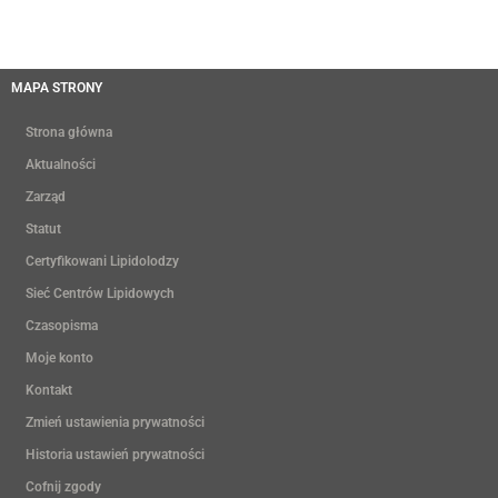
MAPA STRONY
Strona główna
Aktualności
Zarząd
Statut
Certyfikowani Lipidolodzy
Sieć Centrów Lipidowych
Czasopisma
Moje konto
Kontakt
Zmień ustawienia prywatności
Historia ustawień prywatności
Cofnij zgody