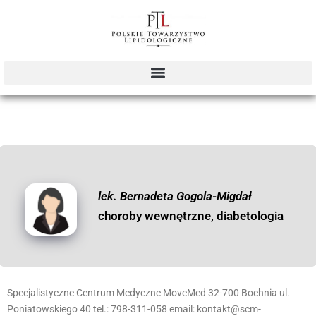
lek. Bernadeta Gogola-Migdał
choroby wewnętrzne, diabetologia
Specjalistyczne Centrum Medyczne MoveMed 32-700 Bochnia ul.
Poniatowskiego 40 tel.: 798-311-058 email: kontakt@scm-