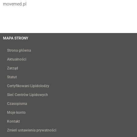
movemed.pl
MAPA STRONY
Strona główna
Aktualności
Zarząd
Statut
Certyfikowani Lipidolodzy
Sieć Centrów Lipidowych
Czasopisma
Moje konto
Kontakt
Zmień ustawienia prywatności