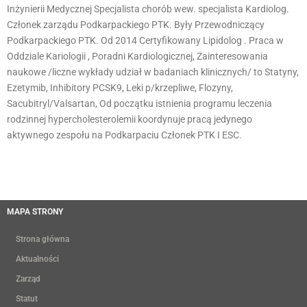
Inżynierii Medycznej Specjalista chorób wew. specjalista Kardiolog.
Członek zarządu Podkarpackiego PTK. Były Przewodniczący
Podkarpackiego PTK. Od 2014 Certyfikowany Lipidolog . Praca w
Oddziale Kariologii , Poradni Kardiologicznej, Zainteresowania
naukowe /liczne wykłady udział w badaniach klinicznych/ to Statyny,
Ezetymib, Inhibitory PCSK9, Leki p/krzepliwe, Flozyny,
Sacubitryl/Valsartan, Od początku istnienia programu leczenia
rodzinnej hypercholesterolemii koordynuje pracą jedynego
aktywnego zespołu na Podkarpaciu Członek PTK I ESC.
MAPA STRONY
Strona główna
Aktualności
Zarząd
Statut