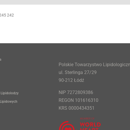
 245 242
a
Polskie Towarzystwo Lipidologicz
ul. Sterlinga 27/29
90-212 Łódź
NIP 7272809386
 Lipidolodzy
REGON 101616310
 Lipidowych
KRS 0000434351