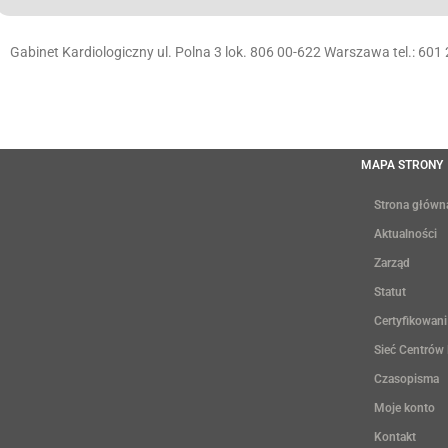
Gabinet Kardiologiczny ul. Polna 3 lok. 806 00-622 Warszawa tel.: 601
MAPA STRONY
Strona główn
Aktualności
Zarząd
Statut
Certyfikowani
Sieć Centrów
Czasopisma
Moje konto
Kontakt