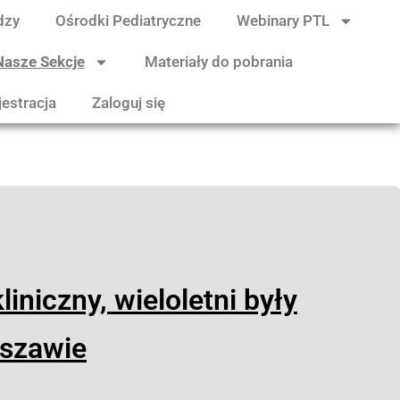
dzy
Ośrodki Pediatryczne
Webinary PTL
Nasze Sekcje
Materiały do pobrania
jestracja
Zaloguj się
liniczny, wieloletni były
rszawie