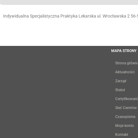
Indywidualna Specjalistyczna Praktyka Lekarska ul. Wrocławska 2 56-
MAPA STRONY
Strona główn
Aktualności
Zarząd
Statut
Certyfikowani
Sieć Centrów
Czasopisma
Moje konto
Kontakt