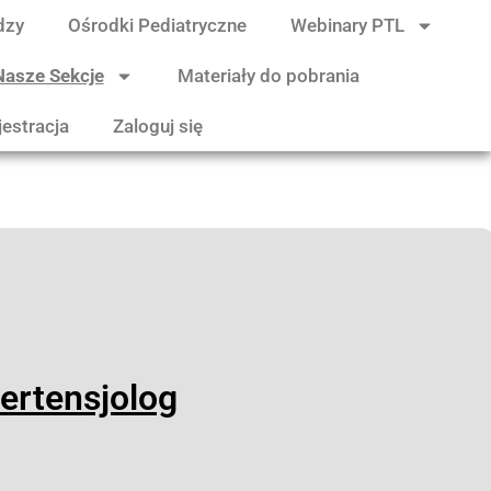
dzy
Ośrodki Pediatryczne
Webinary PTL
Nasze Sekcje
Materiały do pobrania
jestracja
Zaloguj się
ertensjolog