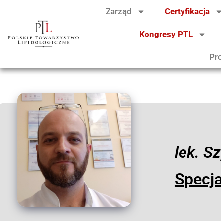
Zarząd
Certyfikacja
Kongresy PTL
Pr
lek. S
Specja