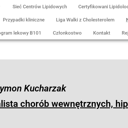
Sieć Centrów Lipidowych
Certyfikowani Lipidolo
Przypadki kliniczne
Liga Walki z Cholesterolem
ogram lekowy B101
Członkostwo
Kontakt
Re
zymon Kucharzak
lista chorób wewnętrznych, hip