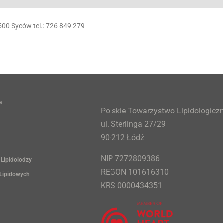
500 Syców tel.: 726 849 279
a
Polskie Towarzystwo Lipidologicz
ul. Sterlinga 27/29
90-212 Łódź
NIP 7272809386
 Lipidolodzy
REGON 101616310
 Lipidowych
KRS 0000434351