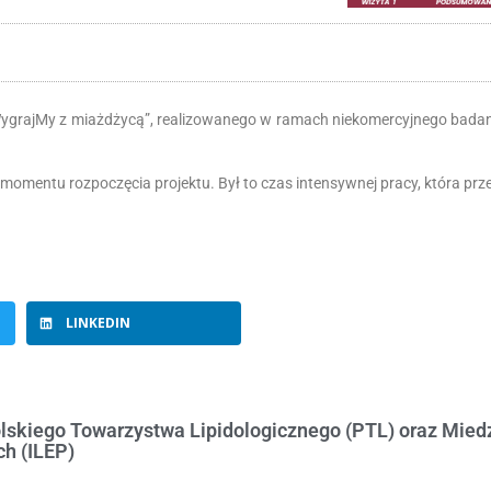
WygrajMy z miażdżycą”, realizowanego w ramach niekomercyjnego bada
momentu rozpoczęcia projektu. Był to czas intensywnej pracy, która prze
LINKEDIN
skiego Towarzystwa Lipidologicznego (PTL) oraz Mie
h (ILEP)