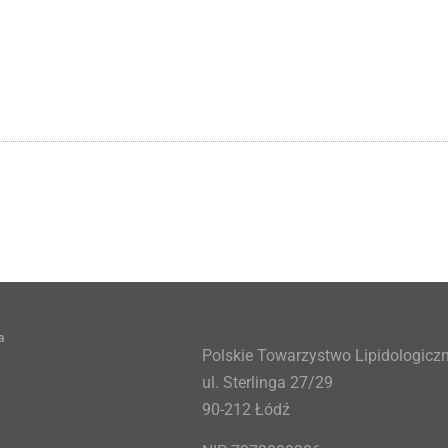
a
Polskie Towarzystwo Lipidologicz
ul. Sterlinga 27/29
90-212 Łódź