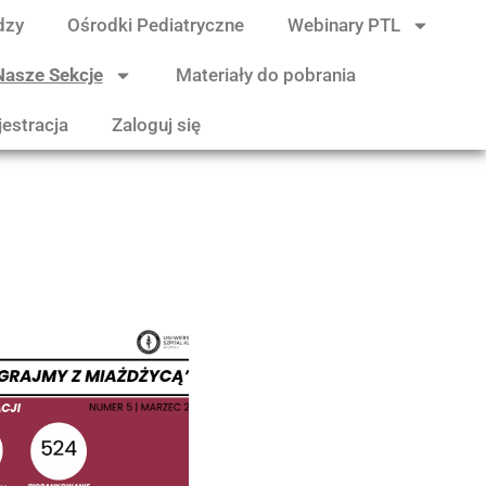
dzy
Ośrodki Pediatryczne
Webinary PTL
Nasze Sekcje
Materiały do pobrania
jestracja
Zaloguj się