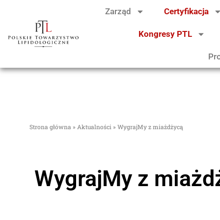
Zarząd
Certyfikacja
Kongresy PTL
Pr
Strona główna
»
Aktualności
»
WygrajMy z miażdżycą
WygrajMy z miażd