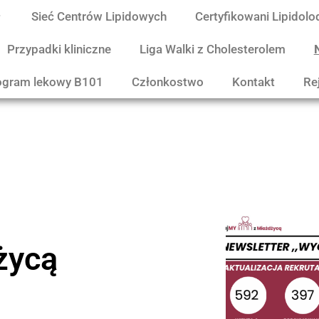
Sieć Centrów Lipidowych
Certyfikowani Lipidolo
Przypadki kliniczne
Liga Walki z Cholesterolem
ogram lekowy B101
Członkostwo
Kontakt
Re
życą