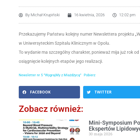
By
Michał Krupiński
16 kwietnia, 2026
12:02 pm
Przekazujemy Państwu kolejny numer Newslettera projektu „
w Uniwersyteckim Szpitalu Klinicznym w Opolu.
To wydanie ma szczególny charakter, ponieważ mija już rok od 
osiągnięcie kolejnych etapów jego realizacji.
Newsletter nr 5 ”WygrajMy z Miażdżycą”
Pobierz
FACEBOOK
TWITTER
Zobacz również:
Mini-Symposium Pol
Ekspertów Lipidowyc
30 maja 2026