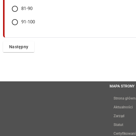
81-90
91-100
MAPA STRONY
Strona główn
Aktualności
Zarząd
Statut
Certyfikowani