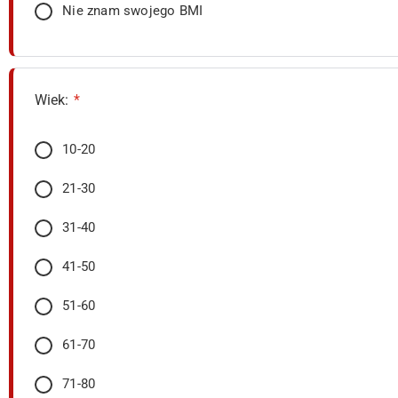
Nie znam swojego BMI
Wiek:
*
10-20
21-30
31-40
41-50
51-60
61-70
71-80