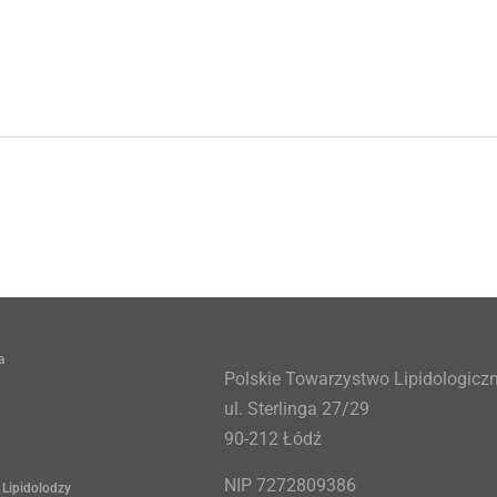
a
Polskie Towarzystwo Lipidologicz
ul. Sterlinga 27/29
90-212 Łódź
NIP 7272809386
 Lipidolodzy