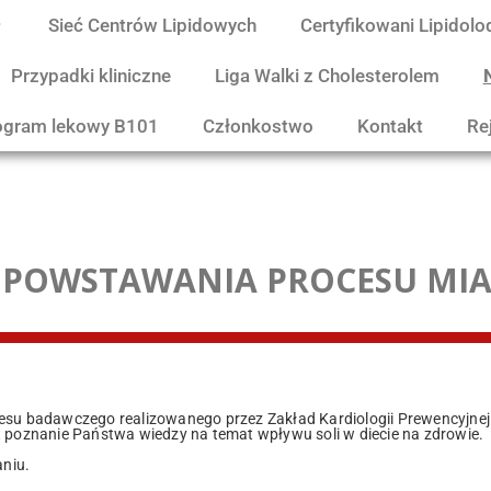
Sieć Centrów Lipidowych
Certyfikowani Lipidolo
Przypadki kliniczne
Liga Walki z Cholesterolem
ogram lekowy B101
Członkostwo
Kontakt
Re
E POWSTAWANIA PROCESU MI
u badawczego realizowanego przez Zakład Kardiologii Prewencyjnej i 
 poznanie Państwa wiedzy na temat wpływu soli w diecie na zdrowie.
aniu.