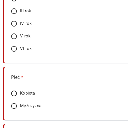
III rok
IV rok
V rok
VI rok
Płeć
*
Kobieta
Mężczyzna