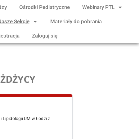
dzy
Ośrodki Pediatryczne
Webinary PTL
Nasze Sekcje
Materiały do pobrania
jestracja
Zaloguj się
AŻDŻYCY
Lipidologii UM w Łodzi z