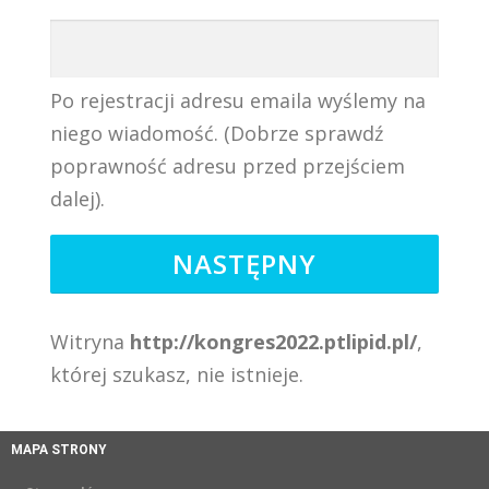
LIGA WALKI Z CHOLESTEROLEM
NASZE SEKCJE
Po rejestracji adresu emaila wyślemy na
niego wiadomość. (Dobrze sprawdź
MATERIAŁY DO POBRANIA
poprawność adresu przed przejściem
dalej).
PROGRAM LEKOWY B101
CZŁONKOSTWO
KONTAKT
REJESTRACJA
ZALOGUJ SIĘ
Witryna
http://kongres2022.ptlipid.pl/
,
której szukasz, nie istnieje.
MAPA STRONY