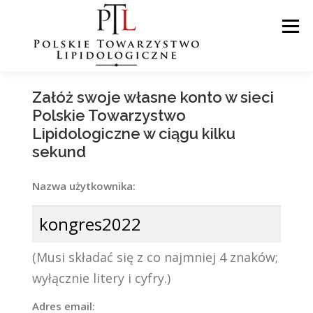
Menu
Załóż swoje własne konto w sieci
ZARZĄD
CERTYFIKACJA
Polskie Towarzystwo
Lipidologiczne w ciągu kilku
sekund
SIEĆ CENTRÓW LIPIDOWYCH
Nazwa użytkownika:
CERTYFIKOWANI LIPIDOLODZY
(Musi składać się z co najmniej 4 znaków;
OŚRODKI PEDIATRYCZNE
WEBINARY PTL
wyłącznie litery i cyfry.)
Adres email:
KONGRESY PTL
PRZYPADKI KLINICZNE