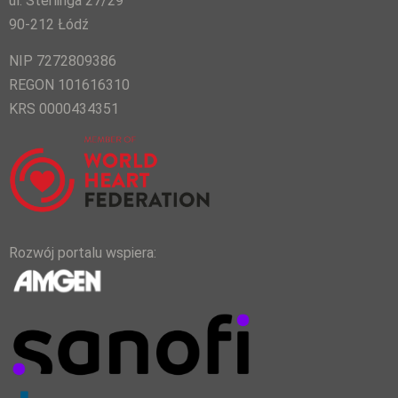
ul. Sterlinga 27/29
90-212 Łódź
NIP 7272809386
REGON 101616310
KRS 0000434351
Rozwój portalu wspiera: